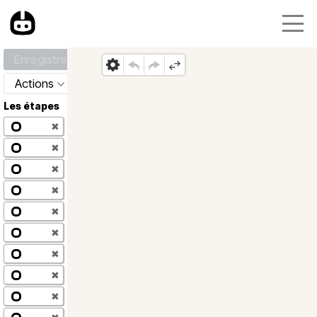
Enregistrer
Actions
Les étapes
✖
✖
✖
✖
✖
✖
✖
✖
✖