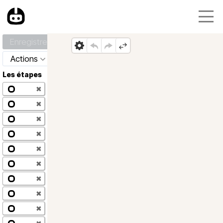
Enregistrer
Actions
Les étapes
✖
✖
✖
✖
✖
✖
✖
✖
✖