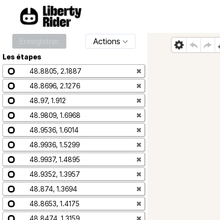
Enregistrer
Actions
Les étapes
48.8805, 2.1887
✖
48.8696, 2.1276
✖
48.97, 1.912
✖
48.9809, 1.6968
✖
48.9536, 1.6014
✖
48.9936, 1.5299
✖
48.9937, 1.4895
✖
48.9352, 1.3957
✖
48.874, 1.3694
✖
48.8653, 1.4175
✖
48.8474, 1.3159
✖