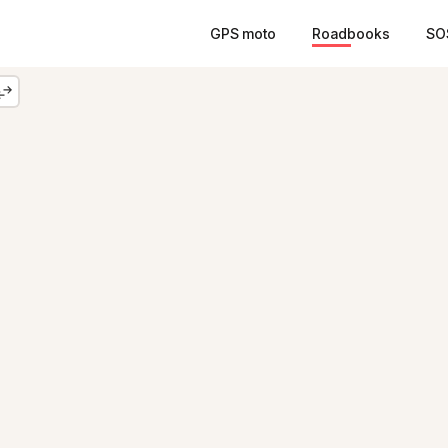
GPS moto
Roadbooks
SO