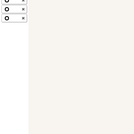
✖
✖
✖