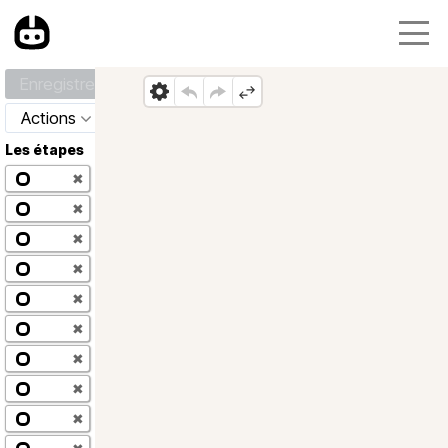
Enregistrer
Actions
Les étapes
✖
✖
✖
✖
✖
✖
✖
✖
✖