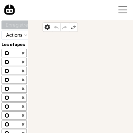
Enregistrer
Actions
Les étapes
✖
✖
✖
✖
✖
✖
✖
✖
✖