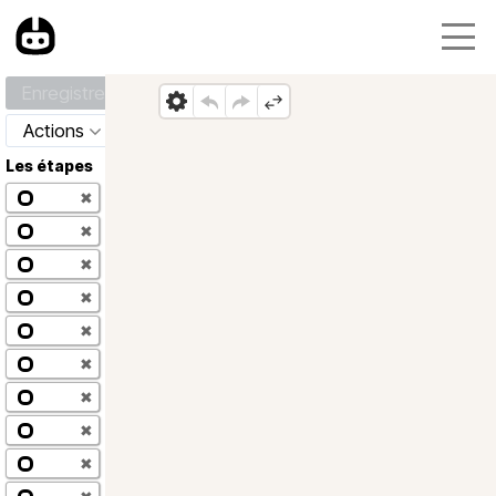
Enregistrer
Actions
Les étapes
✖
✖
✖
✖
✖
✖
✖
✖
✖