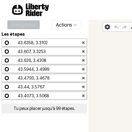
Enregistrer
Actions
Les étapes
43.6358, 3.3102
✖
43.607, 3.3253
✖
43.626, 3.4308
✖
43.5944, 3.4999
✖
43.4793, 3.4678
✖
43.44, 3.5767
✖
43.4073, 3.5068
✖
Tu peux placer jusqu’à 99 étapes.