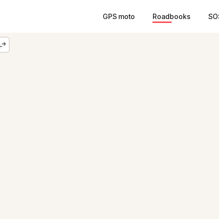
GPS moto
Roadbooks
SO