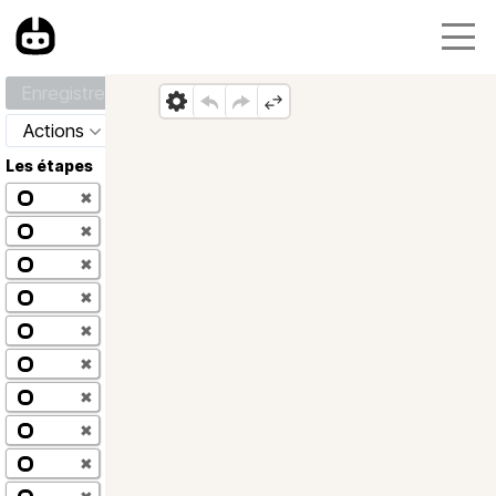
Enregistrer
Actions
Les étapes
✖
✖
✖
✖
✖
✖
✖
✖
✖