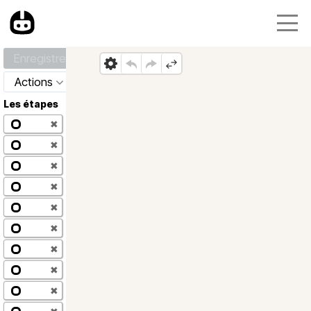
Enregistrer
Actions
Les étapes
✖
✖
✖
✖
✖
✖
✖
✖
✖