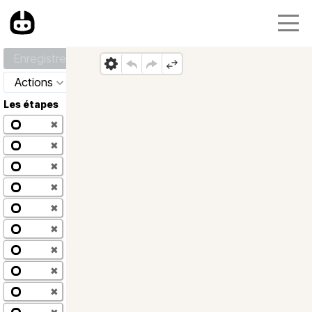
Enregistrer
Actions
Les étapes
✖
✖
✖
✖
✖
✖
✖
✖
✖