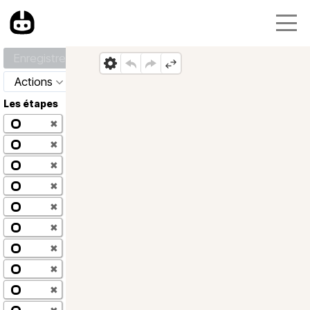
Enregistrer
Actions
Les étapes
✖
✖
✖
✖
✖
✖
✖
✖
✖