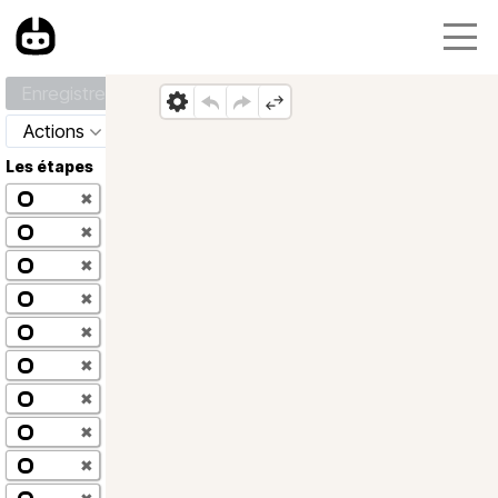
Enregistrer
Actions
Les étapes
✖
✖
✖
✖
✖
✖
✖
✖
✖