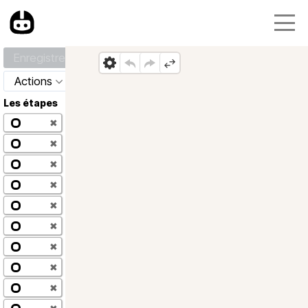
Enregistrer
Actions
Les étapes
✖
✖
✖
✖
✖
✖
✖
✖
✖