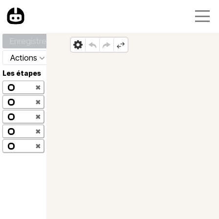
Enregistrer
Actions
Les étapes
✖
✖
✖
✖
✖