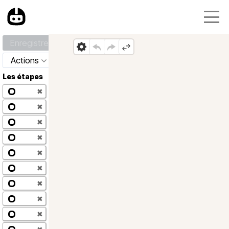
Enregistrer
Actions
Les étapes
✖
✖
✖
✖
✖
✖
✖
✖
✖