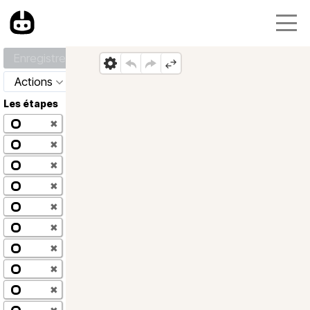
Enregistrer
Actions
Les étapes
✖
✖
✖
✖
✖
✖
✖
✖
✖