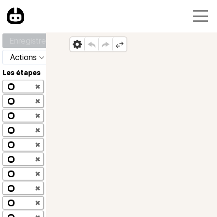
Enregistrer
Actions
Les étapes
✖
✖
✖
✖
✖
✖
✖
✖
✖