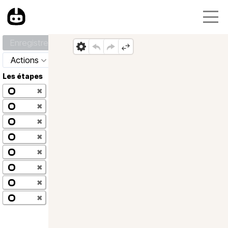
Enregistrer
Actions
Les étapes
✖
✖
✖
✖
✖
✖
✖
✖