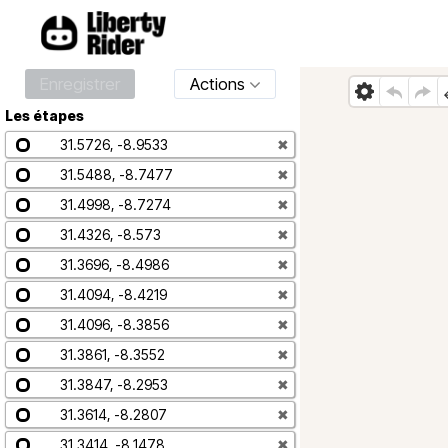
Enregistrer
Actions
Les étapes
31.5726, -8.9533
✖
31.5488, -8.7477
✖
31.4998, -8.7274
✖
31.4326, -8.573
✖
31.3696, -8.4986
✖
31.4094, -8.4219
✖
31.4096, -8.3856
✖
31.3861, -8.3552
✖
31.3847, -8.2953
✖
31.3614, -8.2807
✖
31.3414, -8.1478
✖