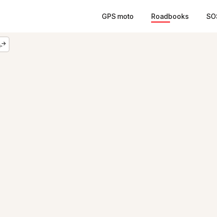
GPS moto
Roadbooks
SO