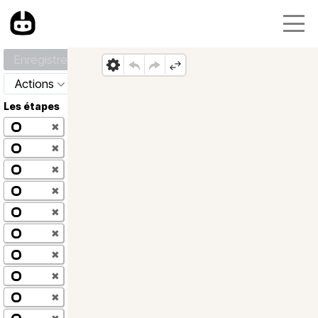
Enregistrer
Actions
Les étapes
✖
✖
✖
✖
✖
✖
✖
✖
✖