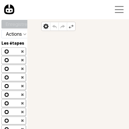
Enregistrer
Actions
Les étapes
✖
✖
✖
✖
✖
✖
✖
✖
✖