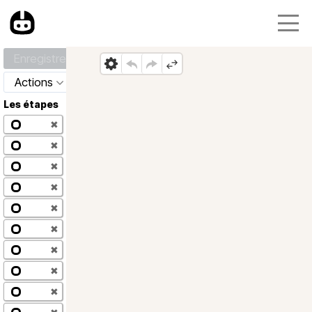
Enregistrer
Actions
Les étapes
✖
✖
✖
✖
✖
✖
✖
✖
✖