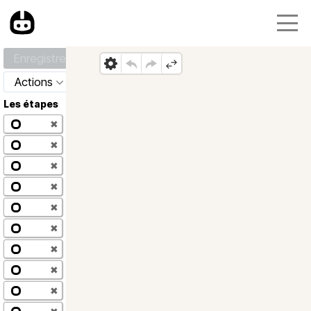
Enregistrer
Actions
Les étapes
✖
✖
✖
✖
✖
✖
✖
✖
✖