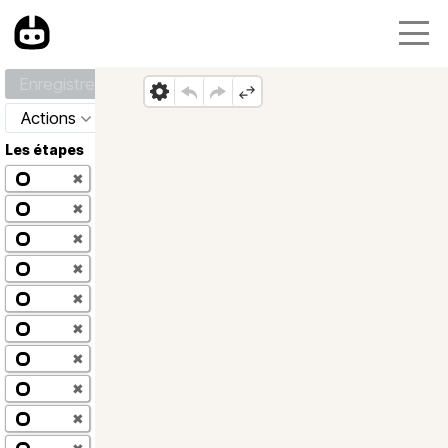
Enregistrer
Actions
Les étapes
✖
✖
✖
✖
✖
✖
✖
✖
✖