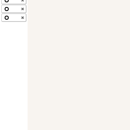
✖
✖
✖