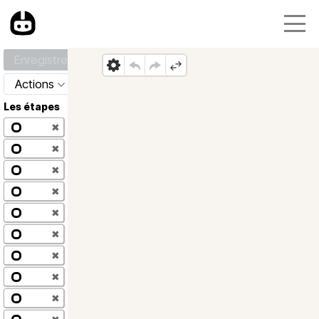
Enregistrer
Actions
Les étapes
✖
✖
✖
✖
✖
✖
✖
✖
✖