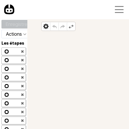
Enregistrer
Actions
Les étapes
✖
✖
✖
✖
✖
✖
✖
✖
✖