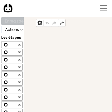
Enregistrer
Actions
Les étapes
✖
✖
✖
✖
✖
✖
✖
✖
✖