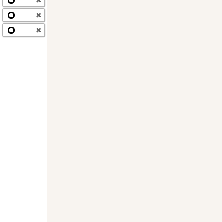
✖
✖
✖