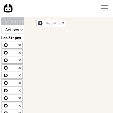
Enregistrer
Actions
Les étapes
✖
✖
✖
✖
✖
✖
✖
✖
✖