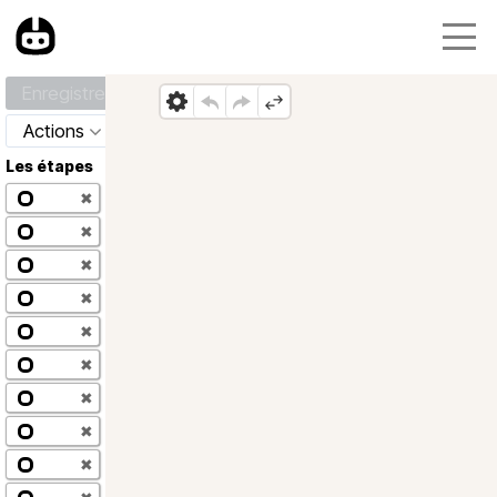
Enregistrer
Actions
Les étapes
✖
✖
✖
✖
✖
✖
✖
✖
✖