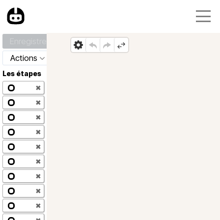
Enregistrer
Actions
Les étapes
✖
✖
✖
✖
✖
✖
✖
✖
✖