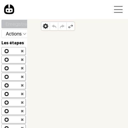
Enregistrer
Actions
Les étapes
✖
✖
✖
✖
✖
✖
✖
✖
✖