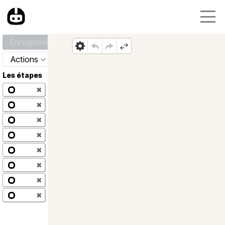
Enregistrer
Actions
Les étapes
✖
✖
✖
✖
✖
✖
✖
✖