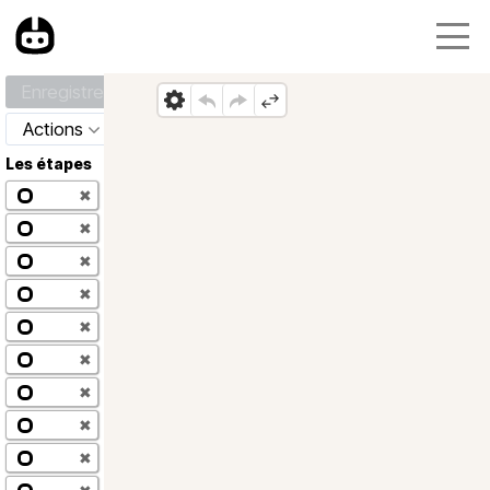
Enregistrer
Actions
Les étapes
✖
✖
✖
✖
✖
✖
✖
✖
✖