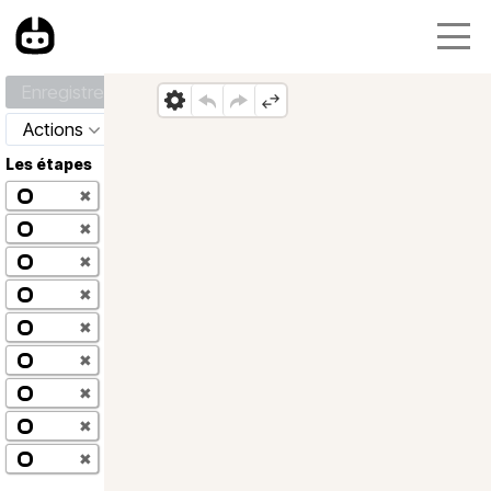
Enregistrer
Actions
Les étapes
✖
✖
✖
✖
✖
✖
✖
✖
✖