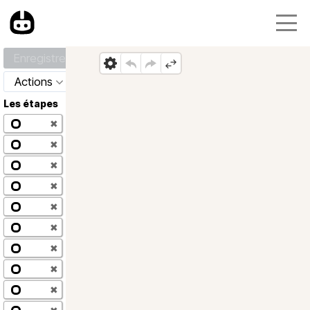
Enregistrer
Actions
Les étapes
✖
✖
✖
✖
✖
✖
✖
✖
✖