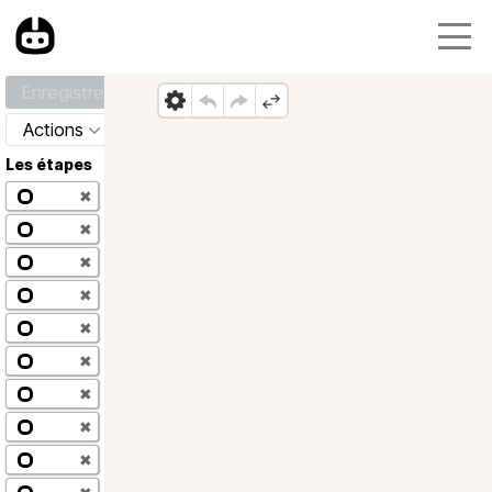
Enregistrer
Actions
Les étapes
✖
✖
✖
✖
✖
✖
✖
✖
✖