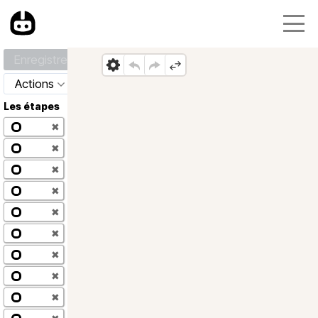
Enregistrer
Actions
Les étapes
✖
✖
✖
✖
✖
✖
✖
✖
✖