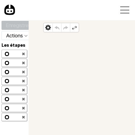
Enregistrer
Actions
Les étapes
✖
✖
✖
✖
✖
✖
✖
✖