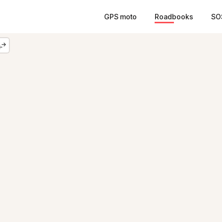
GPS moto
Roadbooks
SO