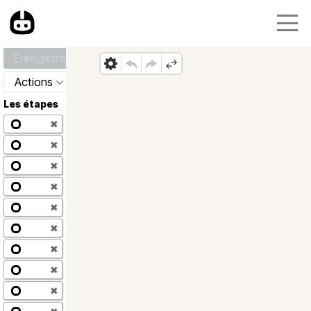
Enregistrer
Actions
Les étapes
✖
✖
✖
✖
✖
✖
✖
✖
✖