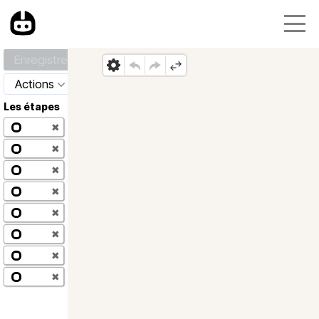
Enregistrer
Actions
Les étapes
✖
✖
✖
✖
✖
✖
✖
✖