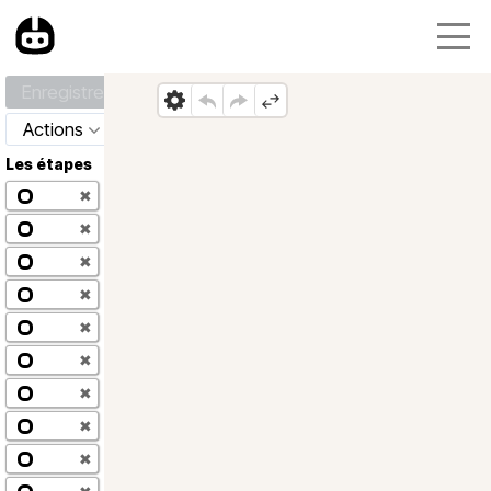
Enregistrer
Actions
Les étapes
✖
✖
✖
✖
✖
✖
✖
✖
✖