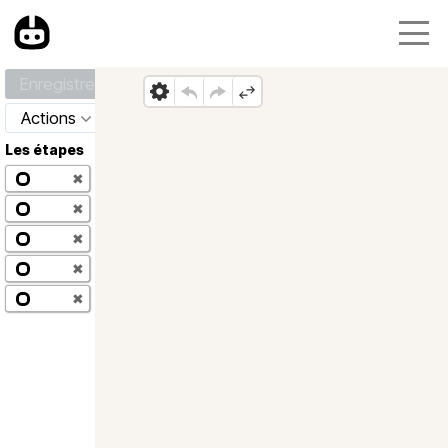
Enregistrer
Actions
Les étapes
✖
✖
✖
✖
✖