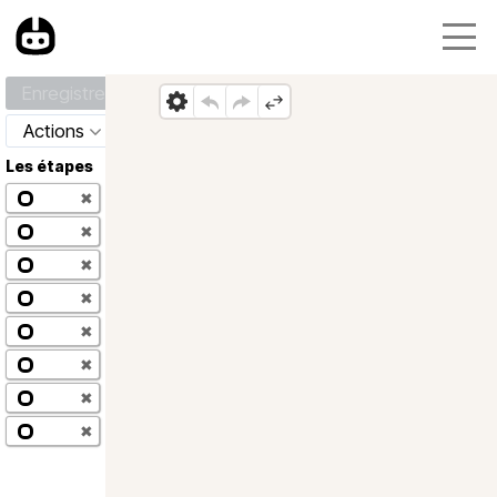
Enregistrer
Actions
Les étapes
✖
✖
✖
✖
✖
✖
✖
✖