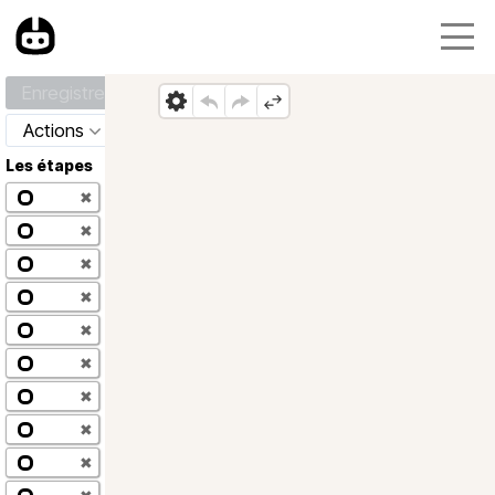
Enregistrer
Actions
Les étapes
✖
✖
✖
✖
✖
✖
✖
✖
✖