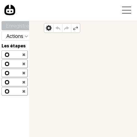
Enregistrer
Actions
Les étapes
✖
✖
✖
✖
✖