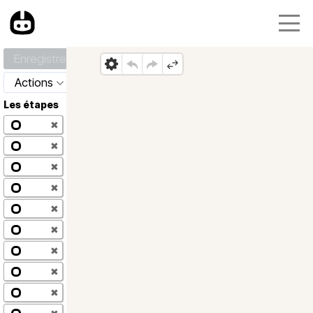
Enregistrer
Actions
Les étapes
✖
✖
✖
✖
✖
✖
✖
✖
✖