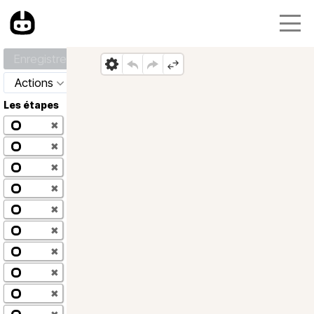
Enregistrer
Actions
Les étapes
✖
✖
✖
✖
✖
✖
✖
✖
✖