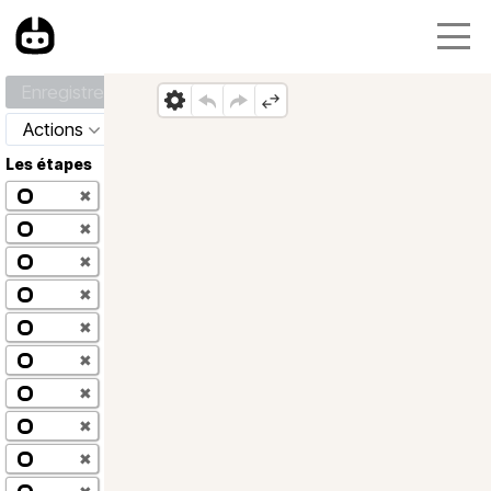
Enregistrer
Actions
Les étapes
✖
✖
✖
✖
✖
✖
✖
✖
✖