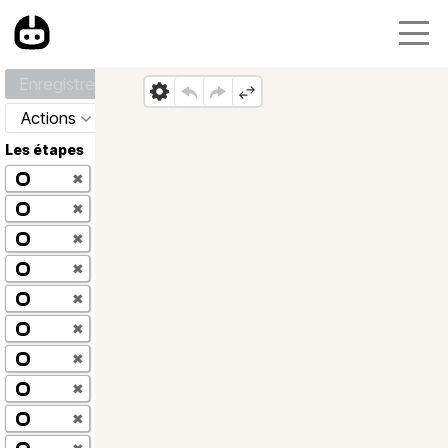
Enregistrer
Actions
Les étapes
✖
✖
✖
✖
✖
✖
✖
✖
✖